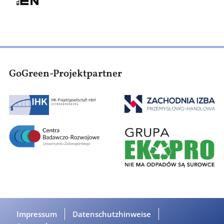
GoGreen-Projektpartner
Bild
Bild
Bild
Bild
Fußzeile
Impressum
Datenschutzhinweise