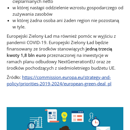
cieplarnianych netto
w której nastąpi oddzielenie wzrostu gospodarczego od
zużywania zasobów
w której żadna osoba ani żaden region nie pozostaną
w tyle.
Europejski Zielony Ład ma również pomóc w wyjściu z
pandemii COVID-19. Europejski Zielony Ład będzie
finansowany ze środków stanowiących
jedną trzecią
kwoty 1,8 bln euro
przeznaczonej na inwestycje w
ramach planu odbudowy NextGenerationEU oraz ze
środków pochodzących z siedmioletniego budżetu UE.
Źródło:
https://commission.europa.eu/strategy-and-
policy/priorities-2019-2024/european-green-deal_pl
Titel
Obraz