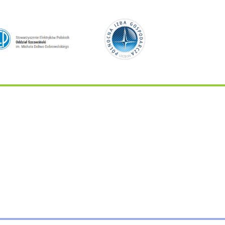
d
Bild