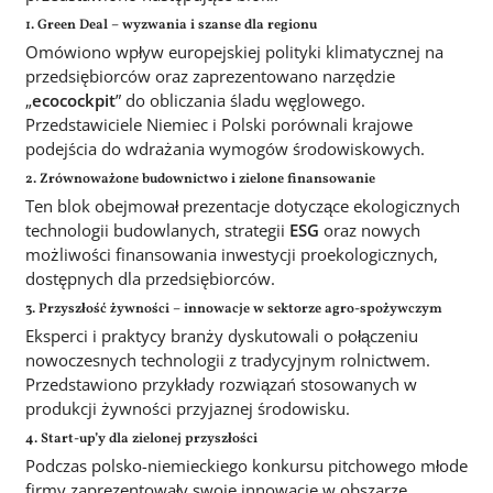
1. Green Deal – wyzwania i szanse dla regionu
Omówiono wpływ europejskiej polityki klimatycznej na
przedsiębiorców oraz zaprezentowano narzędzie
„
ecocockpit
” do obliczania śladu węglowego.
Przedstawiciele Niemiec i Polski porównali krajowe
podejścia do wdrażania wymogów środowiskowych.
2. Zrównoważone budownictwo i zielone finansowanie
Ten blok obejmował prezentacje dotyczące ekologicznych
technologii budowlanych, strategii
ESG
oraz nowych
możliwości finansowania inwestycji proekologicznych,
dostępnych dla przedsiębiorców.
3. Przyszłość żywności – innowacje w sektorze agro-spożywczym
Eksperci i praktycy branży dyskutowali o połączeniu
nowoczesnych technologii z tradycyjnym rolnictwem.
Przedstawiono przykłady rozwiązań stosowanych w
produkcji żywności przyjaznej środowisku.
4. Start-up’y dla zielonej przyszłości
Podczas polsko-niemieckiego konkursu pitchowego młode
firmy zaprezentowały swoje innowacje w obszarze